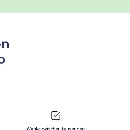
on
o
Wähle zwischen tausenden