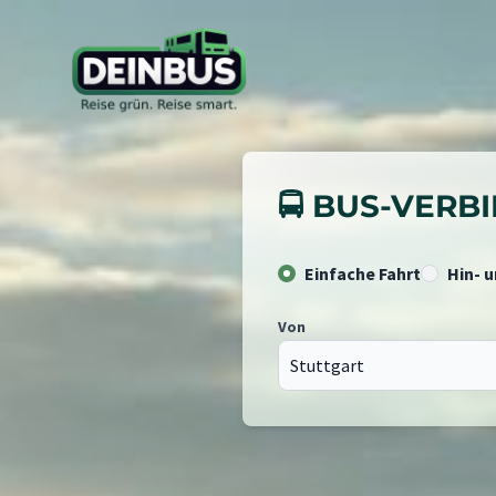
🚍 BUS-VER
Einfache Fahrt
Hin- 
Von