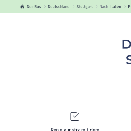
DeinBus
Deutschland
Stuttgart
Nach
Italien
P
D
Reise günstig mit dem