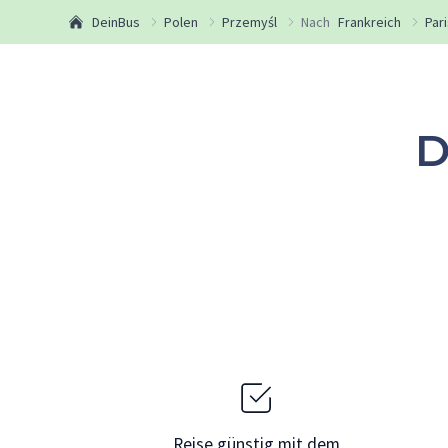
DeinBus
Polen
Przemyśl
Nach
Frankreich
Par
D
Reise günstig mit dem