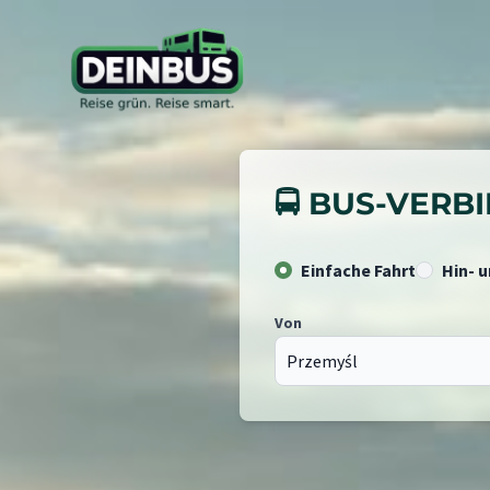
🚍 BUS-VER
Einfache Fahrt
Hin- 
Von