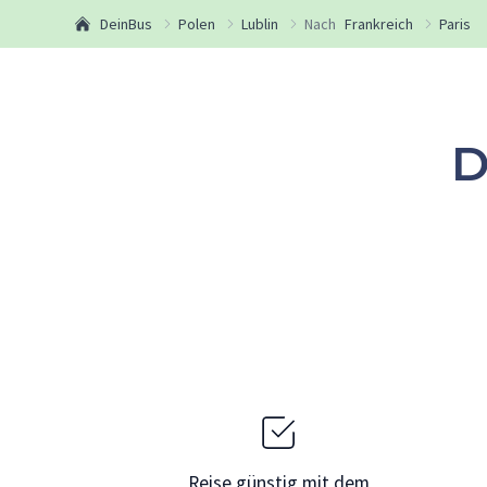
DeinBus
Polen
Lublin
Nach
Frankreich
Paris
D
Reise günstig mit dem