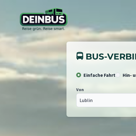
🚍 BUS-VER
Einfache Fahrt
Hin- 
Von