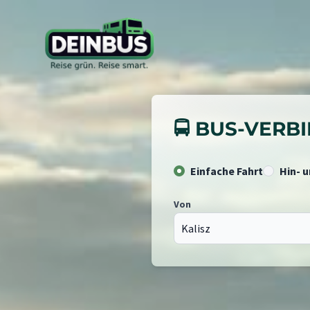
🚍 BUS-VER
Einfache Fahrt
Hin- 
Von