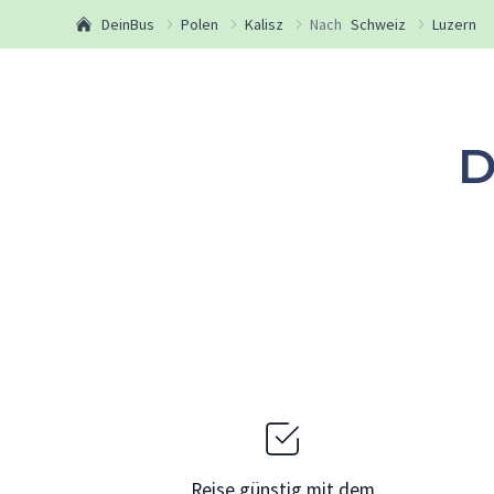
DeinBus
Polen
Kalisz
Nach
Schweiz
Luzern
D
Reise günstig mit dem