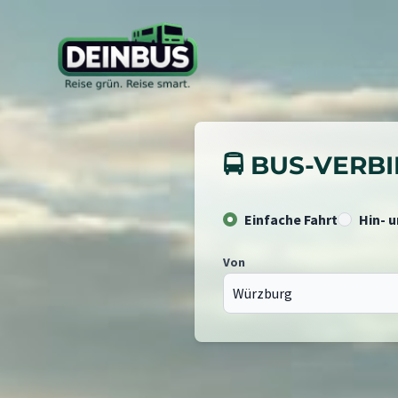
🚍 BUS-VER
Einfache Fahrt
Hin- 
Von