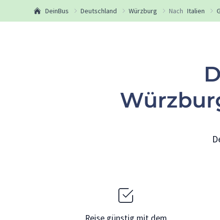
DeinBus
Deutschland
Würzburg
Nach
Italien
G
D
Würzburg
D
Reise günstig mit dem