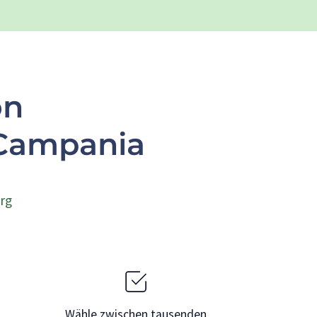
on
 Campania
rg
Wähle zwischen tausenden