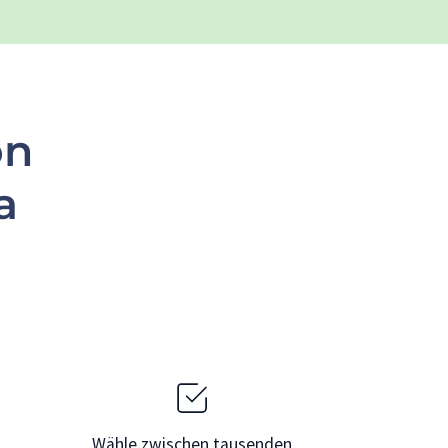
on
a
Wähle zwischen tausenden