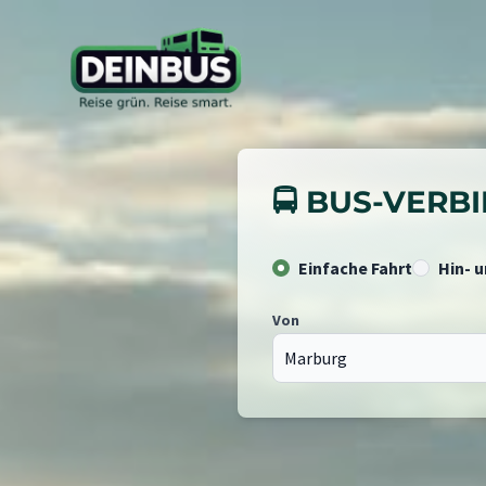
🚍 BUS-VER
Einfache Fahrt
Hin- 
Von