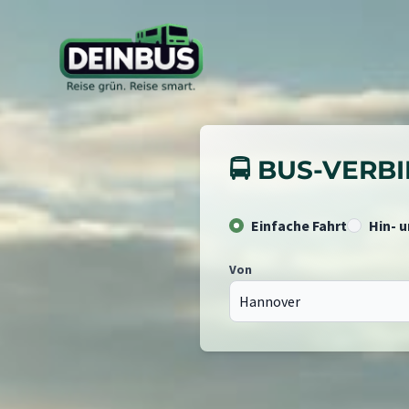
🚍 BUS-VER
Einfache Fahrt
Hin- 
Von