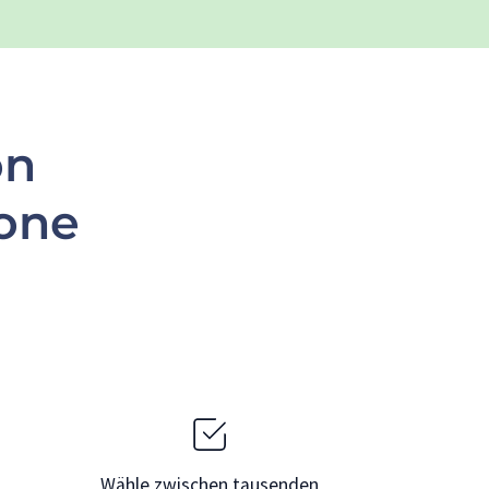
on
one
Wähle zwischen tausenden