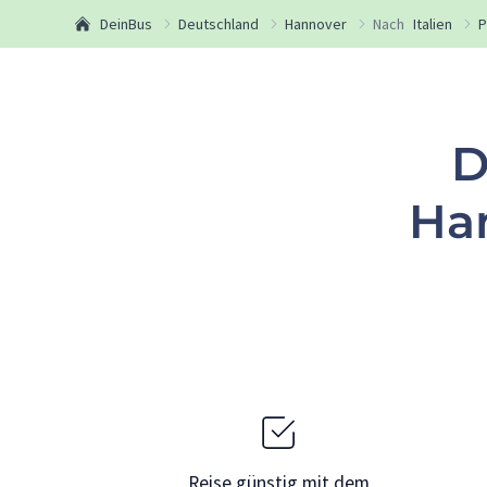
DeinBus
Deutschland
Hannover
Nach
Italien
P
D
Ha
Reise günstig mit dem