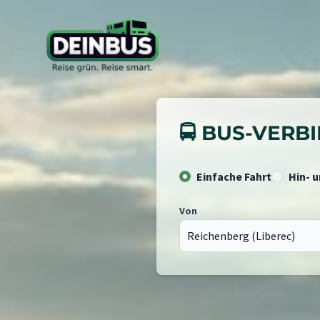
🚍 BUS-VER
Einfache Fahrt
Hin- 
Von