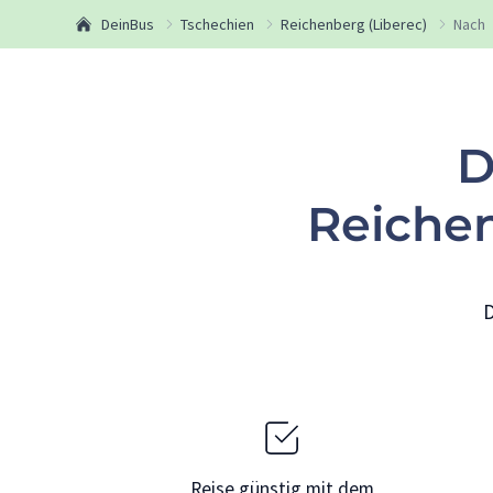
DeinBus
Tschechien
Reichenberg (Liberec)
Nach
D
Reichen
D
Reise günstig mit dem