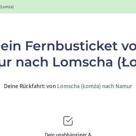
(Łomża)
ein Fernbusticket v
r nach Lomscha (Ł
Deine Rückfahrt: von
Lomscha (Łomża) nach Namur
Dein unabhängiger &