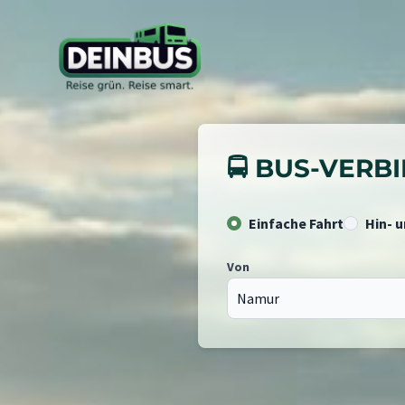
🚍 BUS-VER
Einfache Fahrt
Hin- 
Von