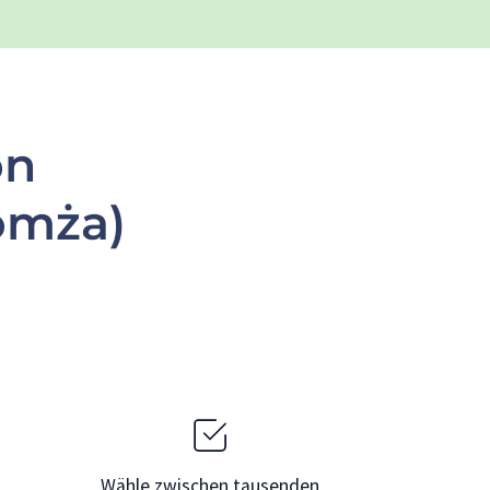
on
omża)
Wähle zwischen tausenden