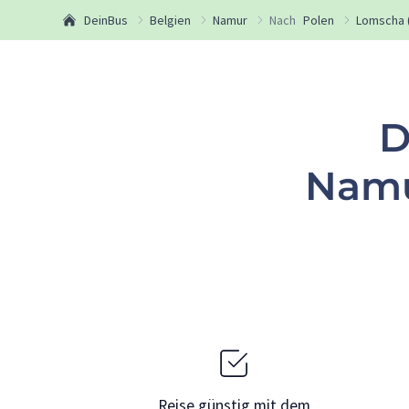
DeinBus
Belgien
Namur
Nach
Polen
Lomscha 
D
Namu
Reise günstig mit dem