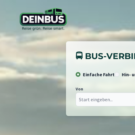
🚍 BUS-VER
Einfache Fahrt
Hin- 
Von