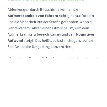
Ablenkungen durch Bildschirme können die
Aufmerksamkeit von Fahrern
richtig herausfordern
und die Sicherheit auf der Straße gefährden. Wenn du
während dem Fahren einen Film schaust, wird dein
Aufmerksamkeitsbereich kleiner und dein
kognitiver
Aufwand
steigt. Das heißt, du bist nicht ganz auf die
Straße und die Umgebung konzentriert.
Wenn du nur für zwei Sekunden weg schaust, verdoppelt
sich das
Risiko für einen Unfall
.
Es ist wichtig zu merken, dass diese Ablenkungen nicht
nur deine Sicherheit bedrohen, sondern auch
rechtliche
Konsequenzen
nach sich ziehen können, wie Bußgelder
und Probleme mit der Versicherung.