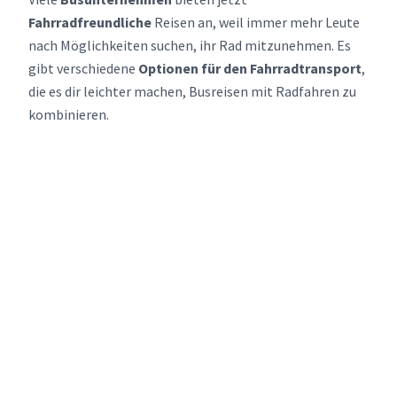
Fahrradfreundliche
Reisen an, weil immer mehr Leute
nach Möglichkeiten suchen, ihr Rad mitzunehmen. Es
gibt verschiedene
Optionen für den Fahrradtransport
,
die es dir leichter machen, Busreisen mit Radfahren zu
kombinieren.
Viele Firmen haben
klare Bus-Fahrrad-Richtlinien
aufgestellt, sodass du dein Fahrrad ohne Probleme
mitnehmen kannst. Wenn du auf der Suche nach einer
günstigeren Reise bist, überleg dir, deine Tickets im
Voraus zu buchen, um bessere Preise zu sichern,
besonders zu Stoßzeiten. Außerdem bieten einige
Busdienste
günstige Fernbusverbindungen
an, die es
einfacher machen, deine Radtouren zu planen.
Wenn du deine Reise planst, schau dir die
spezifischen
Regeln
für jeden Service an, da einige im Voraus