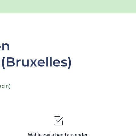
on
 (Bruxelles)
ecin)
Wähle zwischen tausenden