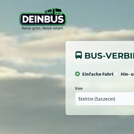
🚍 BUS-VER
Einfache Fahrt
Hin- 
Von