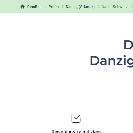
DeinBus
Polen
Danzig (Gdańsk)
Nach
Schweiz
D
Danzig
Reise günstig mit dem