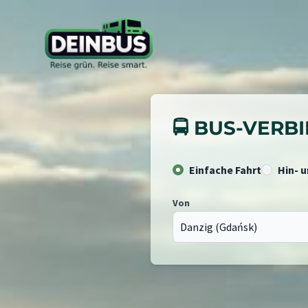
🚍 BUS-VER
Einfache Fahrt
Hin- 
Von