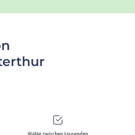
on
terthur
Wähle zwischen tausenden