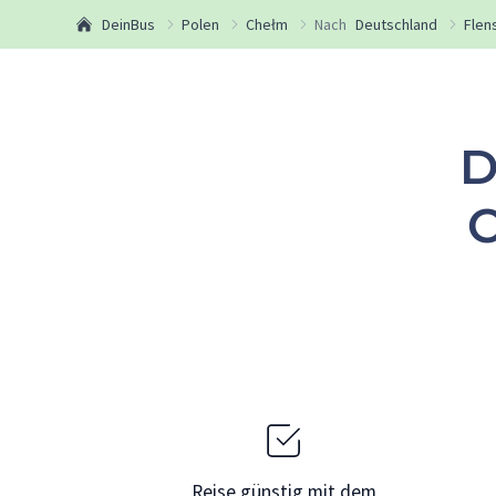
DeinBus
Polen
Chełm
Nach
Deutschland
Flen
D
C
Reise günstig mit dem