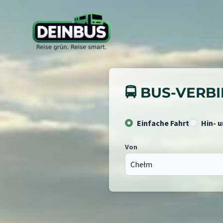
🚍 BUS-VER
Einfache Fahrt
Hin- 
Von