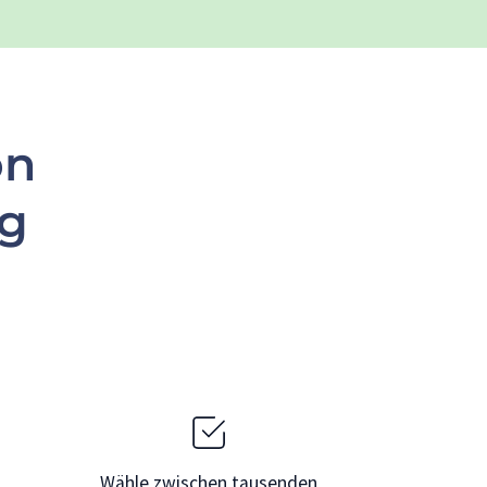
on
rg
Wähle zwischen tausenden