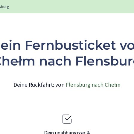
sburg
ein Fernbusticket v
hełm nach Flensbu
Deine Rückfahrt: von
Flensburg nach Chełm
Dein unabhängiger &