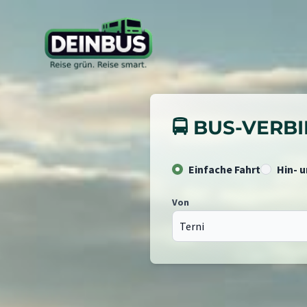
🚍 BUS-VER
Einfache Fahrt
Hin- 
Von