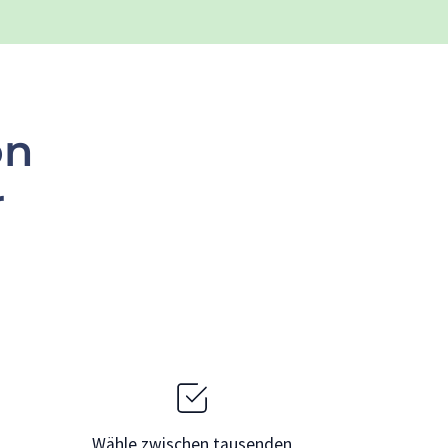
on
r
Wähle zwischen tausenden