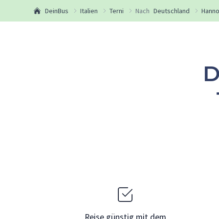
DeinBus
Italien
Terni
Nach
Deutschland
Hanno
D
Reise günstig mit dem