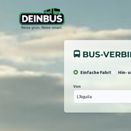
🚍 BUS-VER
Einfache Fahrt
Hin- 
Von