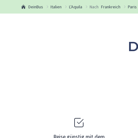
DeinBus
Italien
L'Aquila
Nach
Frankreich
Paris
D
Reise günstig mit dem