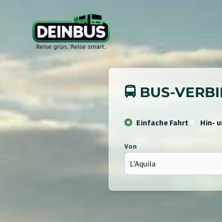
🚍 BUS-VER
Einfache Fahrt
Hin- 
Von