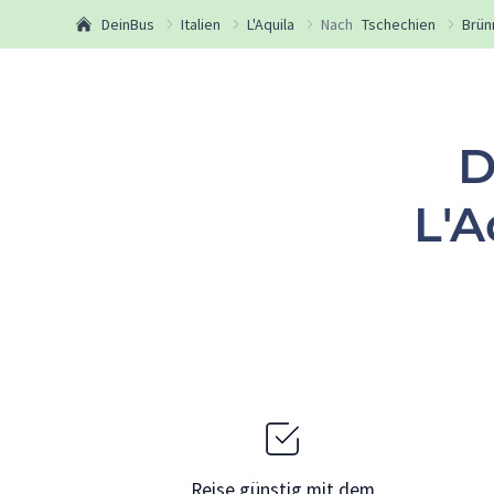
DeinBus
Italien
L'Aquila
Nach
Tschechien
Brün
D
L'A
Reise günstig mit dem