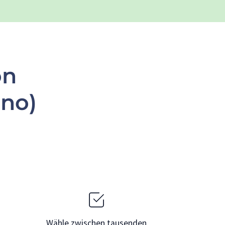
on
rno)
Wähle zwischen tausenden