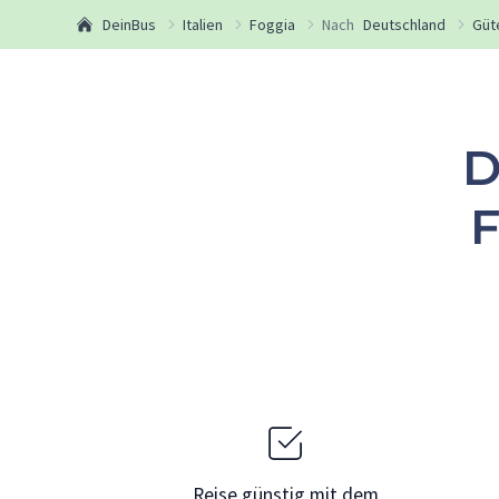
DeinBus
Italien
Foggia
Nach
Deutschland
Güt
D
F
Reise günstig mit dem