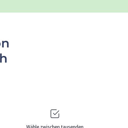
on
oh
Wähle zwischen tausenden