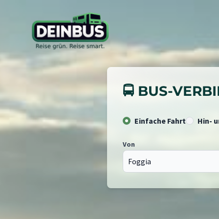
🚍 BUS-VER
Einfache Fahrt
Hin- 
Von