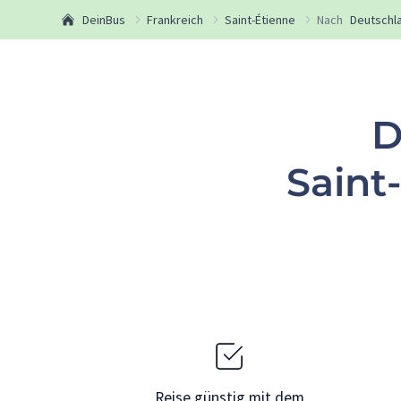
DeinBus
Frankreich
Saint-Étienne
Nach
Deutschl
D
Saint
Reise günstig mit dem