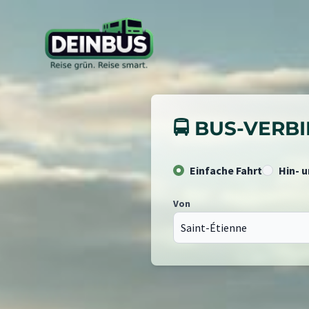
🚍 BUS-VER
Einfache Fahrt
Hin- 
Von