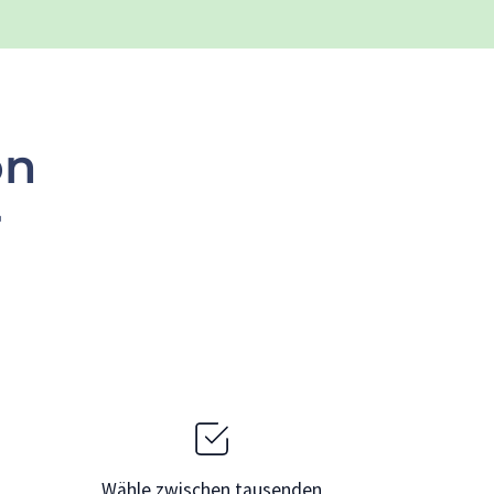
on
r
Wähle zwischen tausenden