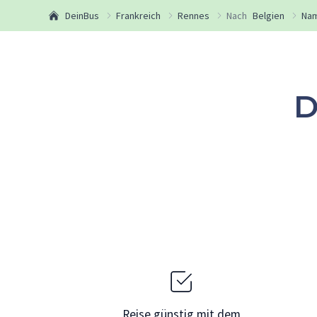
DeinBus
Frankreich
Rennes
Nach
Belgien
Na
D
Reise günstig mit dem