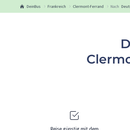
DeinBus
Frankreich
Clermont-Ferrand
Nach
Deut
D
Clermo
Reise günstig mit dem