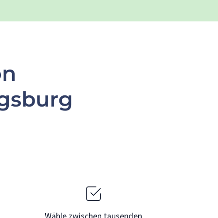
on
ugsburg
Wähle zwischen tausenden