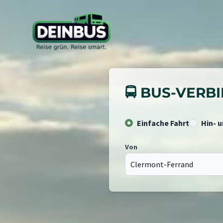
🚍 BUS-VER
Einfache Fahrt
Hin- 
Von