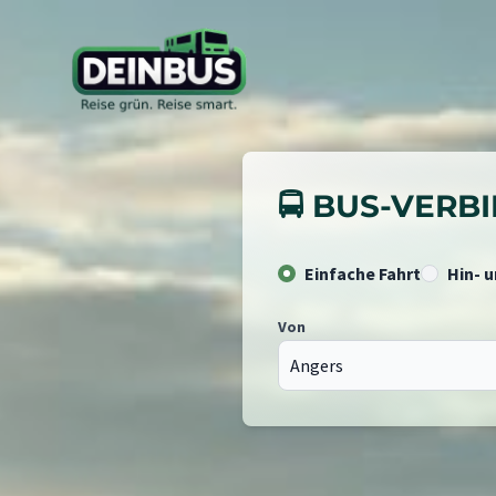
🚍 BUS-VER
Einfache Fahrt
Hin- 
Von