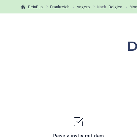
DeinBus
Frankreich
Angers
Nach
Belgien
Mon
D
Reise günstig mit dem