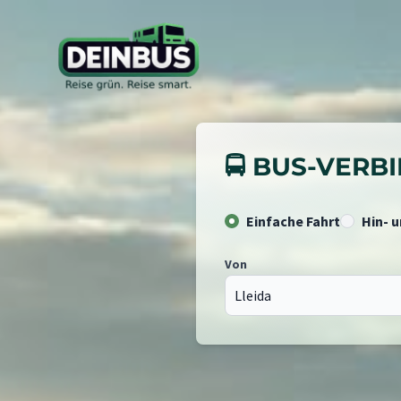
🚍 BUS-VER
Einfache Fahrt
Hin- 
Von