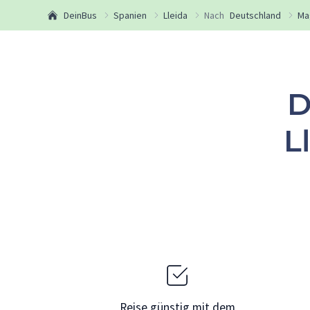
DeinBus
Spanien
Lleida
Nach
Deutschland
Ma
D
L
Reise günstig mit dem