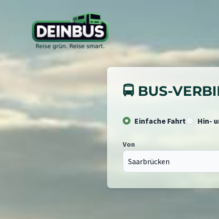
🚍 BUS-VER
Einfache Fahrt
Hin- 
Von