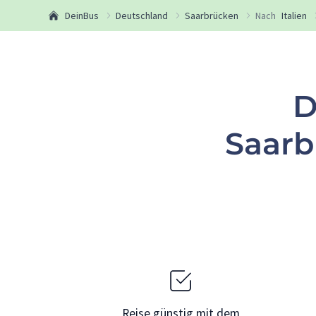
DeinBus
Deutschland
Saarbrücken
Nach
Italien
D
Saarb
Reise günstig mit dem