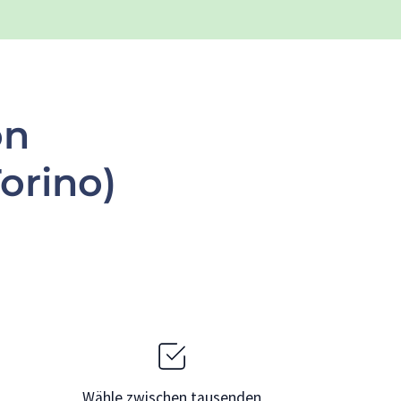
on
orino)
Wähle zwischen tausenden