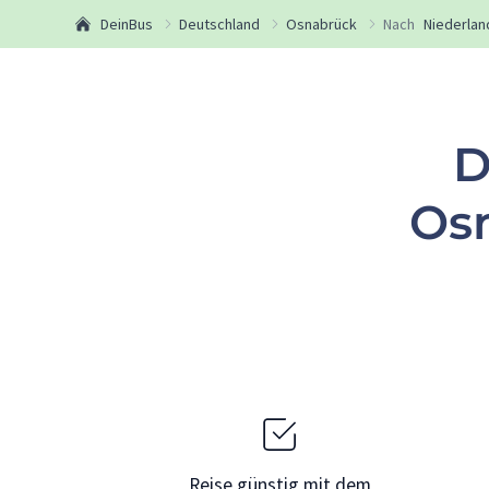
DeinBus
Deutschland
Osnabrück
Nach
Niederlan
D
Os
Reise günstig mit dem