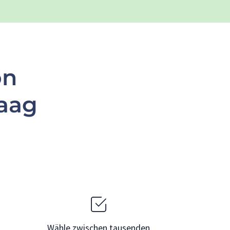
on
aag
Wähle zwischen tausenden