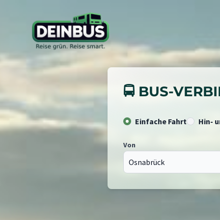
🚍 BUS-VER
Einfache Fahrt
Hin- 
Von