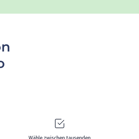
on
o
Wähle zwischen tausenden