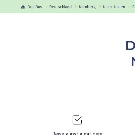
DeinBus
Deutschland
Nürnberg
Nach
Italien
C
D
Reise günstig mit dem