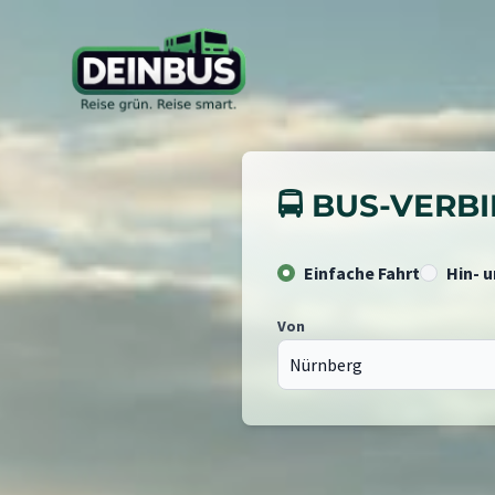
🚍 BUS-VER
Einfache Fahrt
Hin- 
Von