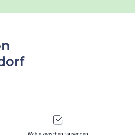
on
dorf
Wähle zwischen tausenden