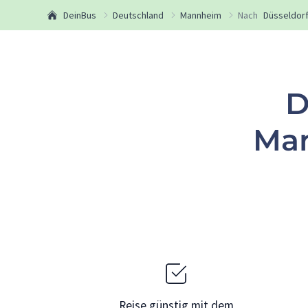
DeinBus
Deutschland
Mannheim
Nach
Düsseldor
D
Man
Reise günstig mit dem