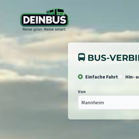
🚍 BUS-VER
Einfache Fahrt
Hin- 
Von