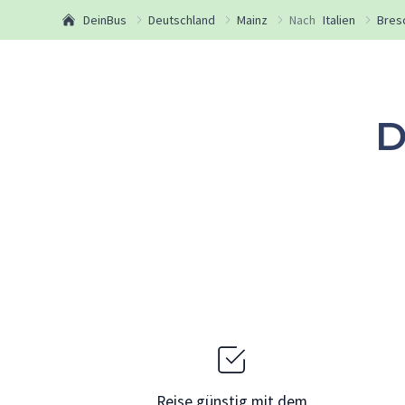
DeinBus
Deutschland
Mainz
Nach
Italien
Bres
D
Reise günstig mit dem