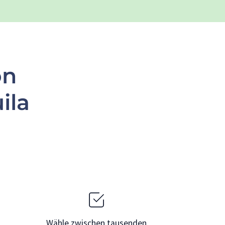
on
ila
Wähle zwischen tausenden