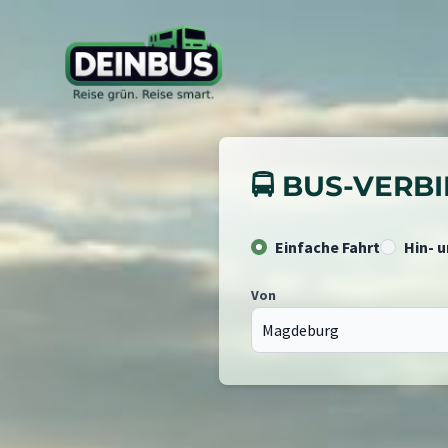
🚍 BUS-VER
Einfache Fahrt
Hin- 
Von