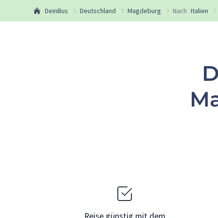
DeinBus
Deutschland
Magdeburg
Nach
Italien
D
Ma
Reise günstig mit dem