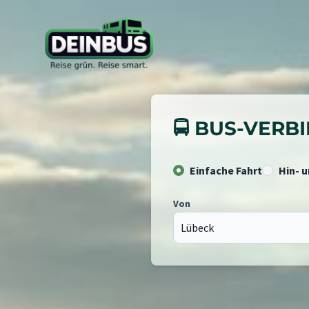
🚍 BUS-VER
Einfache Fahrt
Hin- 
Von