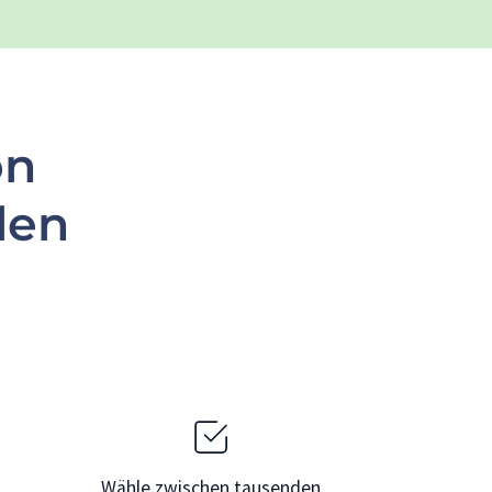
on
len
Wähle zwischen tausenden