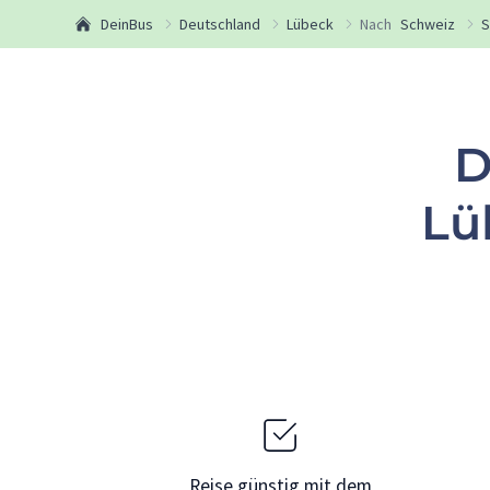
DeinBus
Deutschland
Lübeck
Nach
Schweiz
S
D
Lü
Reise günstig mit dem