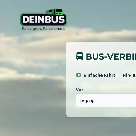
🚍 BUS-VER
Einfache Fahrt
Hin- 
Von