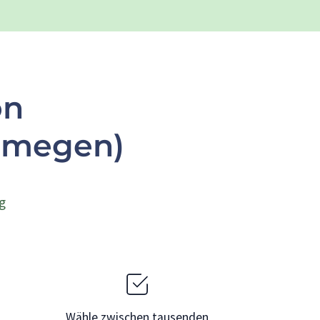
on
jmegen)
g
Wähle zwischen tausenden