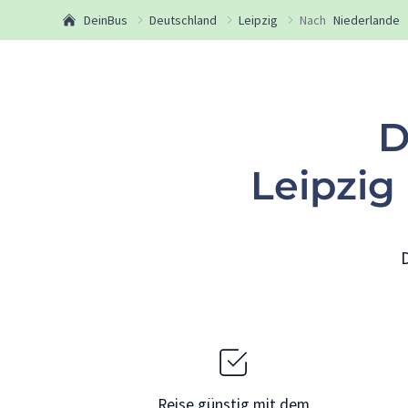
DeinBus
Deutschland
Leipzig
Nach
Niederlande
D
Leipzi
Reise günstig mit dem