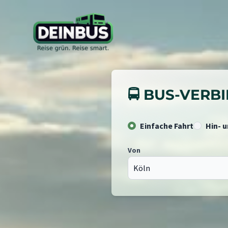
🚍 BUS-VER
Einfache Fahrt
Hin- 
Von