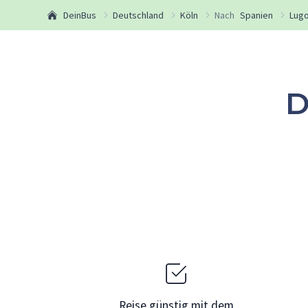
DeinBus
Deutschland
Köln
Nach
Spanien
Lug
D
Reise günstig mit dem