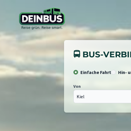
🚍 BUS-VER
Einfache Fahrt
Hin- 
Von