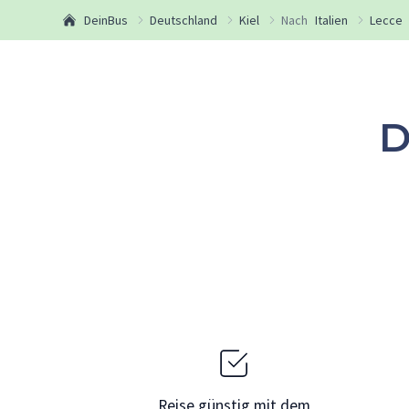
DeinBus
Deutschland
Kiel
Nach
Italien
Lecce
D
Reise günstig mit dem