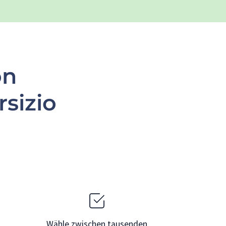
on
sizio
Wähle zwischen tausenden