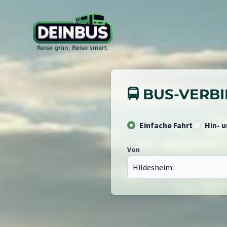
🚍 BUS-VER
Einfache Fahrt
Hin- 
Von