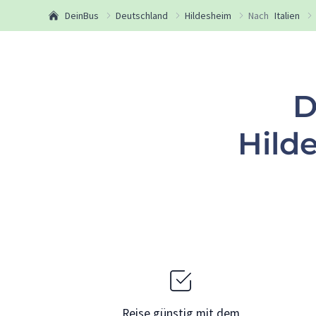
DeinBus
Deutschland
Hildesheim
Nach
Italien
D
Hild
Reise günstig mit dem