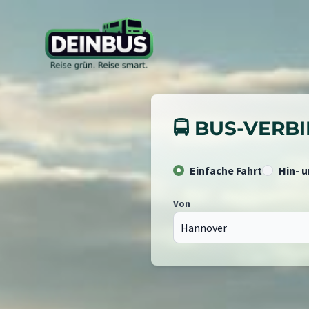
🚍 BUS-VER
Einfache Fahrt
Hin- 
Von