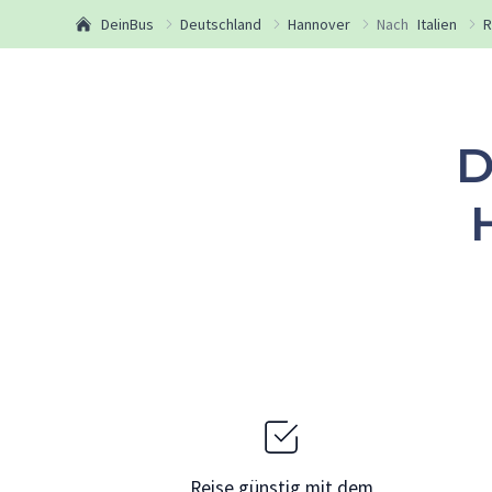
DeinBus
Deutschland
Hannover
Nach
Italien
R
D
Reise günstig mit dem