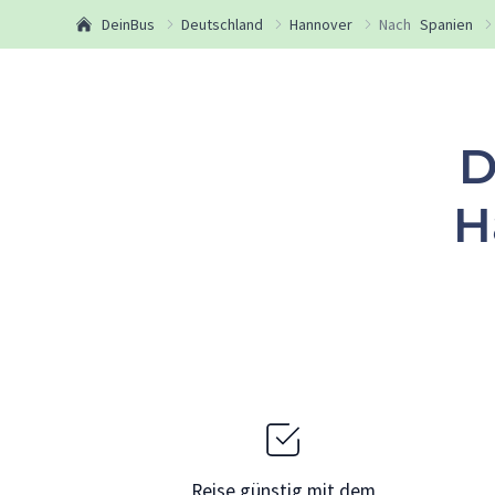
DeinBus
Deutschland
Hannover
Nach
Spanien
D
H
Reise günstig mit dem