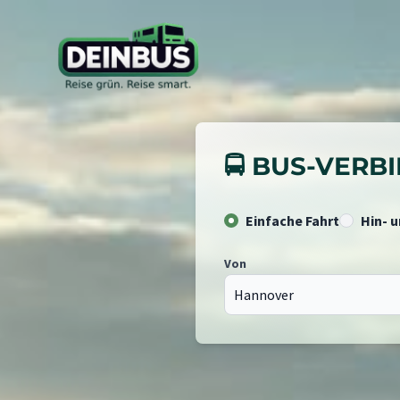
🚍 BUS-VER
Einfache Fahrt
Hin- 
Von