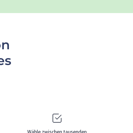
on
es
Wähle zwischen tausenden