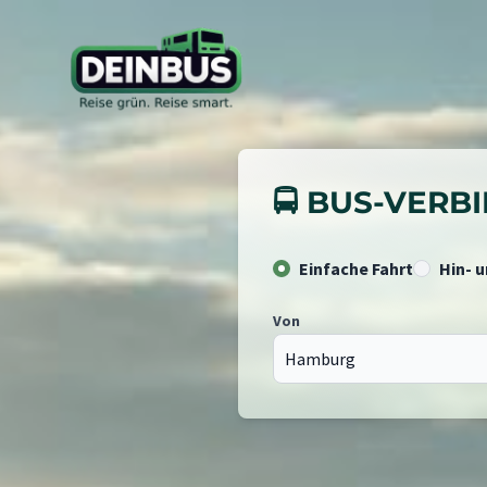
🚍 BUS-VER
Einfache Fahrt
Hin- 
Von