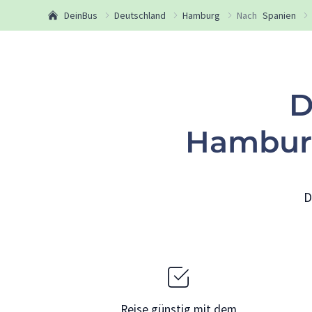
DeinBus
Deutschland
Hamburg
Nach
Spanien
D
Hamburg
D
Reise günstig mit dem