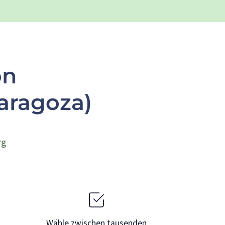
on
aragoza)
rg
Wähle zwischen tausenden