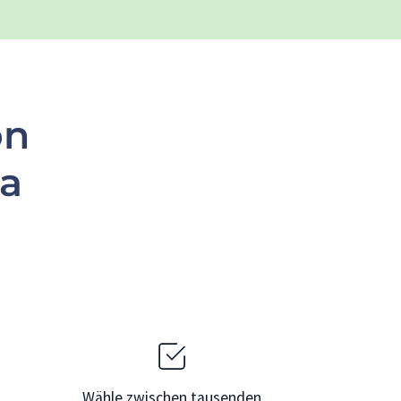
on
a
Wähle zwischen tausenden