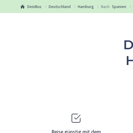
DeinBus
Deutschland
Hamburg
Nach
Spanien
D
Reise günstig mit dem