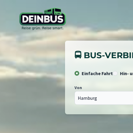
🚍 BUS-VER
Einfache Fahrt
Hin- 
Von