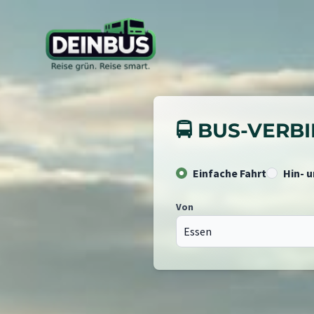
🚍 BUS-VER
Einfache Fahrt
Hin- 
Von