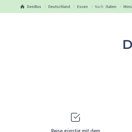
DeinBus
Deutschland
Essen
Nach
Italien
Mon
D
Reise günstig mit dem