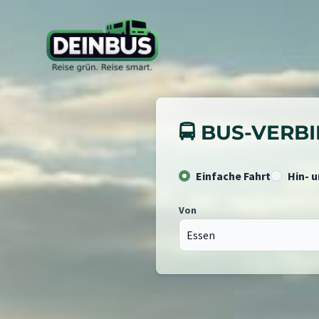
🚍 BUS-VER
Einfache Fahrt
Hin- 
Von