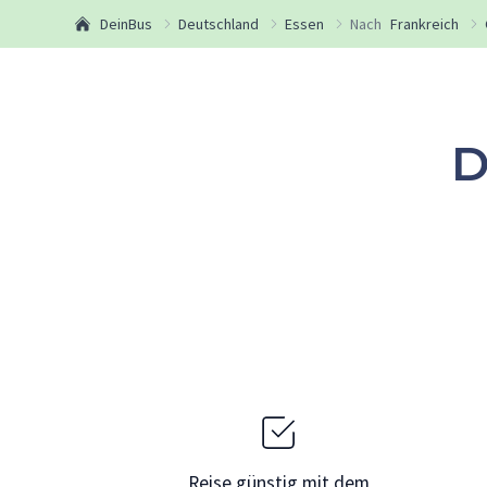
DeinBus
Deutschland
Essen
Nach
Frankreich
D
Reise günstig mit dem