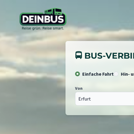
🚍 BUS-VER
Einfache Fahrt
Hin- 
Von