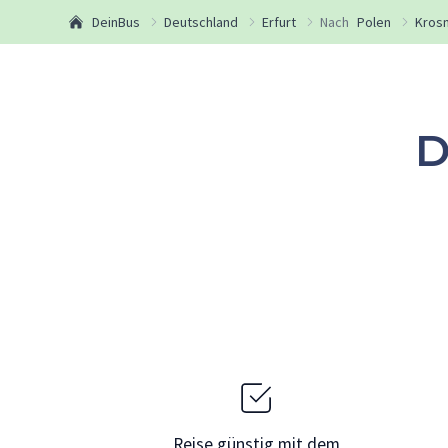
DeinBus
Deutschland
Erfurt
Nach
Polen
Kros
D
Reise günstig mit dem