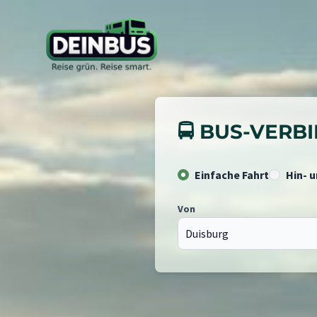
🚍 BUS-VER
Einfache Fahrt
Hin- 
Von