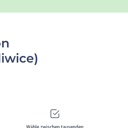
on
iwice)
Wähle zwischen tausenden