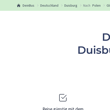
DeinBus
Deutschland
Duisburg
Nach
Polen
Gl
D
Duisb
Reise günstig mit dem