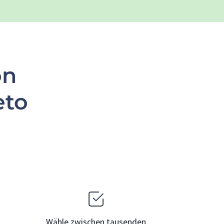
on
eto
Wähle zwischen tausenden