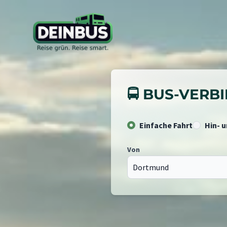
🚍 BUS-VER
Einfache Fahrt
Hin- 
Von