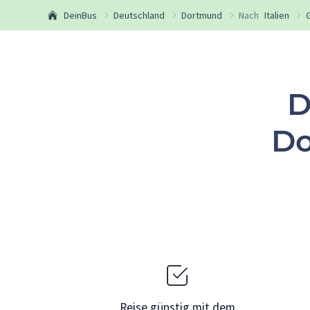
DeinBus
Deutschland
Dortmund
Nach
Italien
D
Do
Reise günstig mit dem