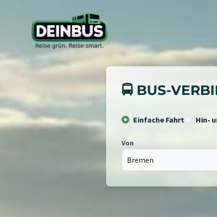
🚍 BUS-VER
Einfache Fahrt
Hin- 
Von