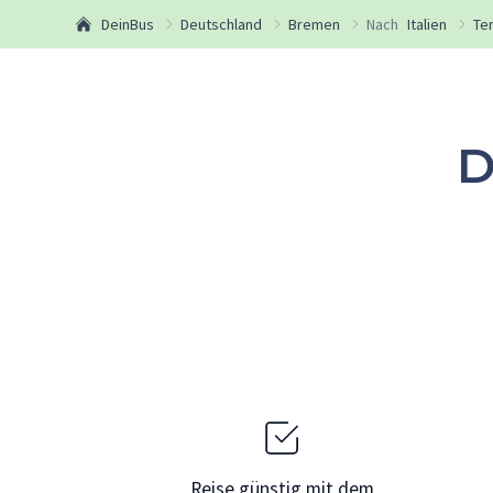
DeinBus
Deutschland
Bremen
Nach
Italien
Ter
D
Reise günstig mit dem