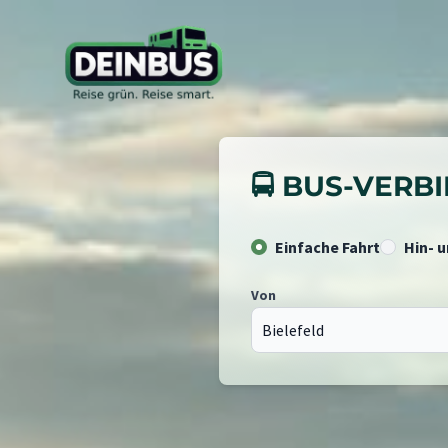
🚍 BUS-VER
Einfache Fahrt
Hin- 
Von