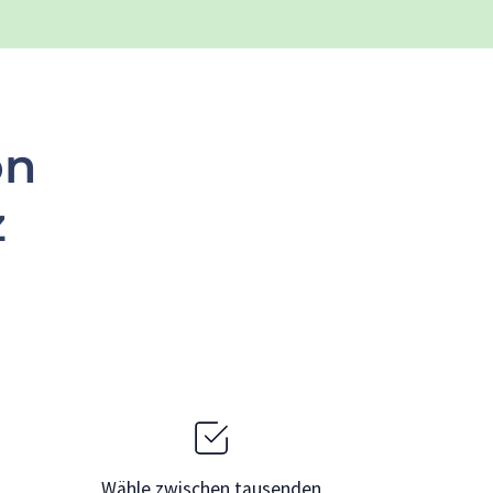
on
z
Wähle zwischen tausenden