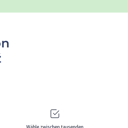
on
ź
Wähle zwischen tausenden