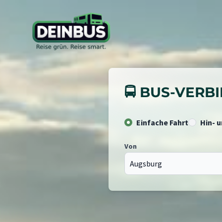
🚍 BUS-VER
Einfache Fahrt
Hin- 
Von