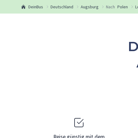
DeinBus
Deutschland
Augsburg
Nach
Polen
L
D
Reise günstig mit dem