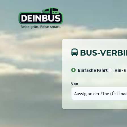
🚍 BUS-VER
Einfache Fahrt
Hin- 
Von