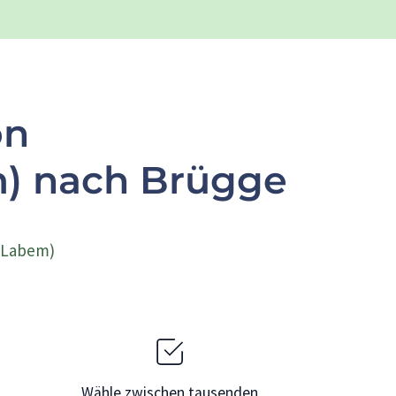
on
m) nach Brügge
d Labem)
Wähle zwischen tausenden