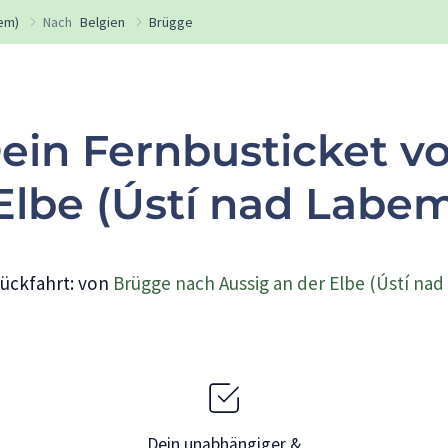
bem)
Nach
Belgien
Brügge
ein Fernbusticket v
 Elbe (Ústí nad Labe
ückfahrt: von
Brügge nach Aussig an der Elbe (Ústí na
Dein unabhängiger &