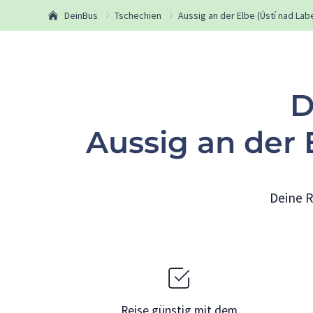
DeinBus
Tschechien
Aussig an der Elbe (Ústí nad La
D
Aussig an der
Deine R
Reise günstig mit dem