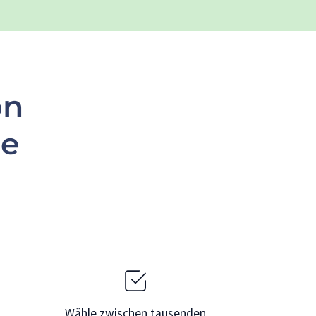
on
le
Wähle zwischen tausenden