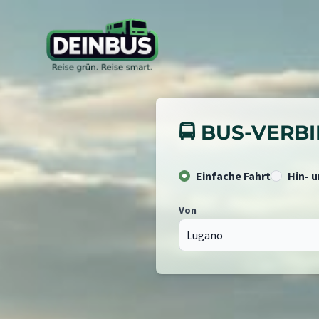
🚍 BUS-VER
Einfache Fahrt
Hin- 
Von