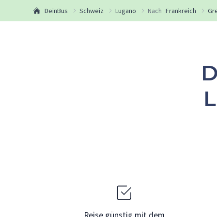
DeinBus
Schweiz
Lugano
Nach
Frankreich
Gr
D
L
Reise günstig mit dem