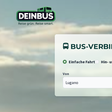
🚍 BUS-VER
Einfache Fahrt
Hin- 
Von