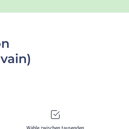
on
vain)
Wähle zwischen tausenden