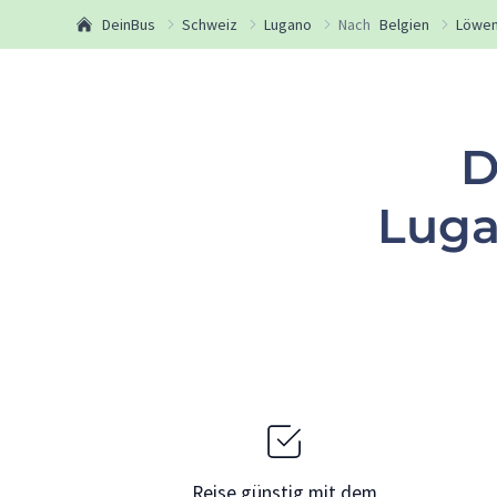
DeinBus
Schweiz
Lugano
Nach
Belgien
Löwen
D
Luga
Reise günstig mit dem